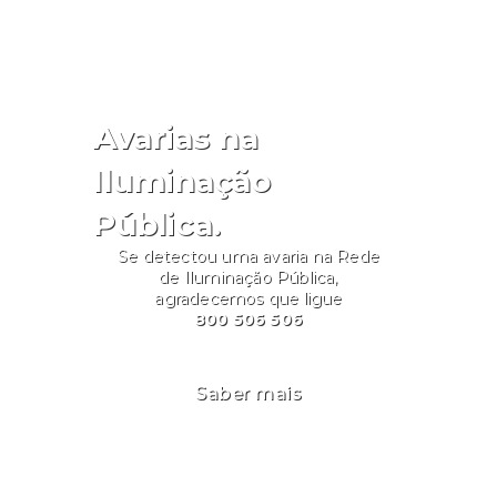
Avarias na
Iluminação
Pública.
Se detectou uma avaria na Rede
de Iluminação Pública,
agradecemos que ligue
800 506 506
Saber mais