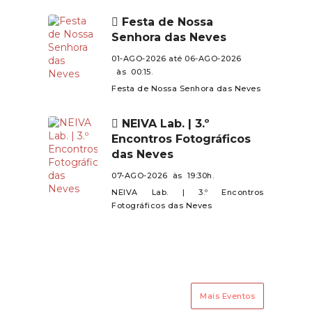
de todos.
Mujães e Barroselas.Contamos
Festa de Nossa
com a presença de todos neste
Senhora das Neves
encontro especial!
01-AGO-2026 até 06-AGO-2026
às 00:15.
Festa de Nossa Senhora das Neves
NEIVA Lab. | 3.º
Encontros Fotográficos
das Neves
07-AGO-2026 às 19:30h.
NEIVA Lab. | 3.º Encontros
Fotográficos das Neves
Mais Eventos