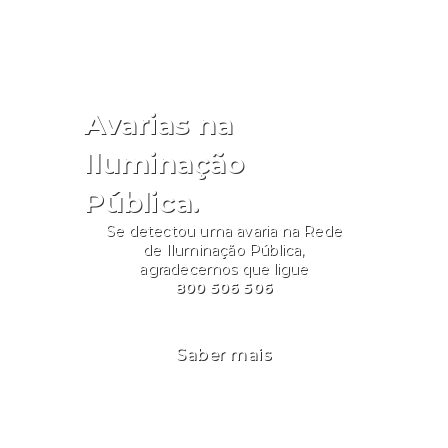
Avarias na
Iluminação
Pública.
Se detectou uma avaria na Rede
de Iluminação Pública,
agradecemos que ligue
800 506 506
Saber mais