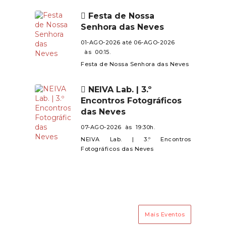
de todos.
Mujães e Barroselas.Contamos
Festa de Nossa
com a presença de todos neste
Senhora das Neves
encontro especial!
01-AGO-2026 até 06-AGO-2026
às 00:15.
Festa de Nossa Senhora das Neves
NEIVA Lab. | 3.º
Encontros Fotográficos
das Neves
07-AGO-2026 às 19:30h.
NEIVA Lab. | 3.º Encontros
Fotográficos das Neves
Mais Eventos