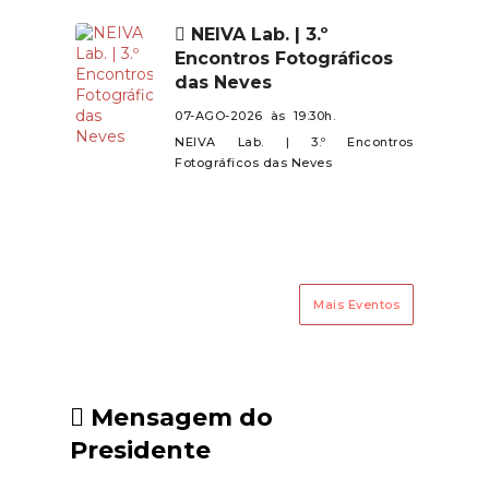
de todos.
Mujães e Barroselas.Contamos
NEIVA Lab. | 3.º
com a presença de todos neste
Encontros Fotográficos
encontro especial!
das Neves
07-AGO-2026 às 19:30h.
NEIVA Lab. | 3.º Encontros
Fotográficos das Neves
Mais Eventos
Mensagem do
Presidente