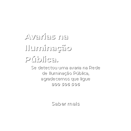
Avarias na
Iluminação
Pública.
Se detectou uma avaria na Rede
de Iluminação Pública,
agradecemos que ligue
800 506 506
Saber mais