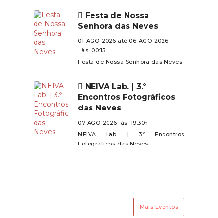
de todos.
Mujães e Barroselas.Contamos
Festa de Nossa
com a presença de todos neste
Senhora das Neves
encontro especial!
01-AGO-2026 até 06-AGO-2026
às 00:15.
Festa de Nossa Senhora das Neves
NEIVA Lab. | 3.º
Encontros Fotográficos
das Neves
07-AGO-2026 às 19:30h.
NEIVA Lab. | 3.º Encontros
Fotográficos das Neves
Mais Eventos